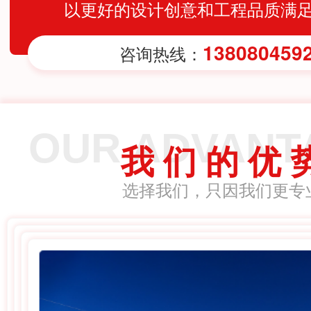
以更好的设计创意和工程品质满
138080459
咨询热线：
OUR ADVANT
我 们 的 优 
选择我们，只因我们更专