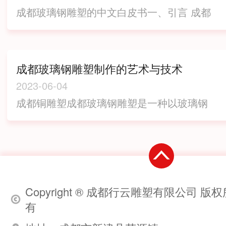
点受到越来越多的关注。成都市内有着众多
成都玻璃钢雕塑的中文白皮书一、引言 成都
的玻璃钢雕塑，它们栩栩如生，栩栩如生地
作为中国西部地区的文化中心之一，已经成
反映了成都的文化和历史。在锦里古街上，
为国内..的艺术品生产基地之一。其中.引人
有一组名为“四季花...
注目的是成都玻璃钢雕塑，这种材料在制造
成都玻璃钢雕塑制作的艺术与技术
各种艺术品方面有着广泛的应用。二、玻璃
2023-06-04
钢雕塑的历史和特点 玻璃钢雕塑的历史可以
成都铜雕塑成都玻璃钢雕塑是一种以玻璃钢
追溯到上世纪五十年代，当时这种新型材料
材料为主要材料制作的艺术品。它具有轻
被用来制作飞机和造船。后来，人们开始将
质、坚固、防腐蚀等特点，并且可以实现各
这种材料...
种形态的设计和制作。以下是一些成都玻璃
钢雕塑制作的艺术与技术方面的信息：1. 设
计：成都...
Copyright ® 成都行云雕塑有限公司 版权
有