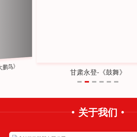
大鹏鸟》
甘肃永登-《鼓舞》
关于我们